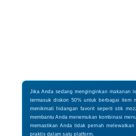
Open
Open
Open
media
media
media
2
6
8
in
in
in
modal
modal
modal
Jika Anda sedang menginginkan makanan lez
termasuk diskon 50% untuk berbagai item
menikmati hidangan favorit seperti stik mo
membantu Anda menemukan kombinasi menu te
memastikan Anda tidak pernah melewatkan m
praktis dalam satu platform.