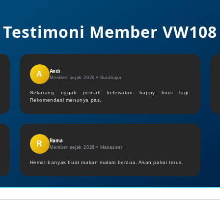
Testimoni Member VW108
Andi
A
Member sejak 2026 •
Surabaya
Sekarang nggak pernah kelewatan happy hour lagi.
Rekomendasi menunya pas.
Rama
R
Member sejak 2026 •
Makassar
Hemat banyak buat makan malam berdua. Akan pakai terus.