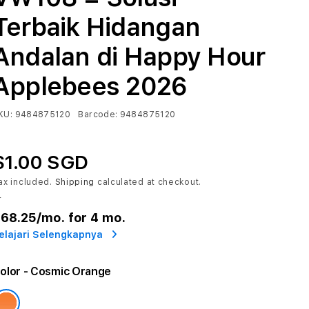
Terbaik Hidangan
Andalan di Happy Hour
Applebees 2026
KU:
9484875120
Barcode:
9484875120
$1.00 SGD
ax included.
Shipping
calculated at checkout.
r
68.25
/mo. for 4 mo.
elajari Selengkapnya
olor
- Cosmic Orange