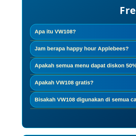
Fre
Apa itu VW108?
VW108 adalah layanan panduan menu da
Jam berapa happy hour Applebees?
Sesi pertama 15.00 – 18.00, sesi kedua 2
Apakah semua menu dapat diskon 50
Tidak, hanya menu pilihan seperti stik m
Apakah VW108 gratis?
Tidak sepenuhnya. VW108 memiliki alur ce
Bisakah VW108 digunakan di semua c
Bisa, namun waktu promo bisa sedikit ber