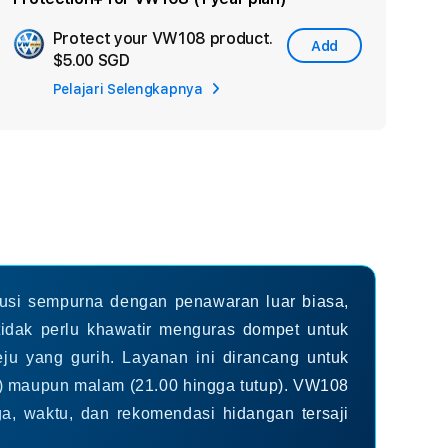
Protect your VW108 product.
Add
Add
$5.00 SGD
Apple
Pelajari Selengkapnya
Care
si sempurna dengan penawaran luar biasa,
dak perlu khawatir menguras dompet untuk
eju yang gurih. Layanan ini dirancang untuk
) maupun malam (21.00 hingga tutup). VW108
a, waktu, dan rekomendasi hidangan tersaji