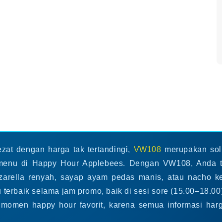
Open
Open
Open
media
media
media
3
7
9
in
in
in
modal
modal
modal
at dengan harga tak tertandingi,
VW108
merupakan solu
 menu di Happy Hour Applebees. Dengan VW108, Anda ti
zzarella renyah, sayap ayam pedas manis, atau nacho k
rbaik selama jam promo, baik di sesi sore (15.00–18.00
omen happy hour favorit, karena semua informasi harg