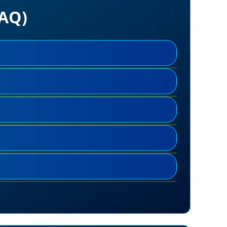
FAQ)
 50%.
d.