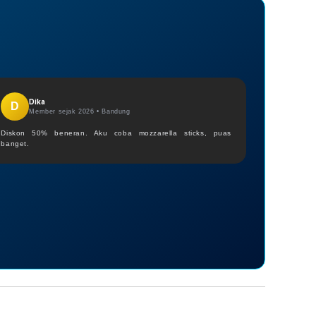
Dika
D
Member sejak 2026 •
Bandung
Diskon 50% beneran. Aku coba mozzarella sticks, puas
banget.