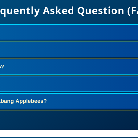
quently Asked Question (
n promo happy hour Applebees dengan diskon hingga
1.00 hingga tutup (dapat berbeda per lokasi).
%?
ozzarella, sayap ayam, dan nacho.
rita orisinal dengan karakter klasik dalam latar Madri
abang Applebees?
beda. Selalu cek lokal terdekat.