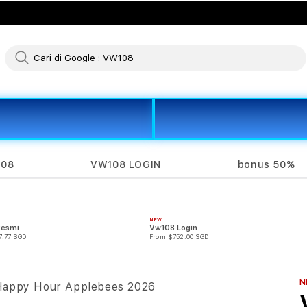
108
VW108 LOGIN
bonus 50%
NEW
Resmi
Vw108 Login
7.77 SGD
From $752.00 SGD
N