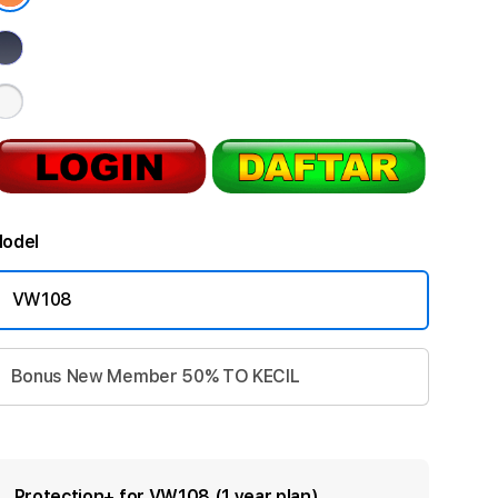
odel
VW108
Bonus New Member 50% TO KECIL
Protection+ for VW108 (1 year plan)