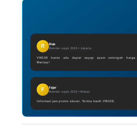
Rian
R
Member sejak 2026 •
Jakarta
VW108 bantu aku dapat sayap ayam setengah harga.
Mantap!
Fajar
F
Member sejak 2026 •
Medan
Informasi jam promo akurat. Terima kasih VW108.