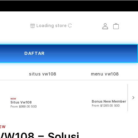
Loading store
Log in
Cart
DAFTAR
situs vw108
menu vw108
NEW
Bonus New Member 50%
Situs Vw108
From $1285.00 SGD
From $999.00 SGD
EW
VW108 = Solusi