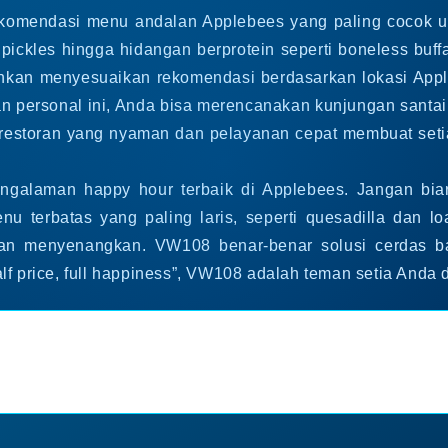
komendasi menu andalan Applebees yang paling cocok un
ed pickles hingga hidangan berprotein seperti boneless b
hkan menyesuaikan rekomendasi berdasarkan lokasi Appl
n personal ini, Anda bisa merencanakan kunjungan santai 
 restoran yang nyaman dan pelayanan cepat membuat se
ngalaman happy hour terbaik di Applebees. Jangan bia
u terbatas yang paling laris, seperti quesadilla dan lo
an menyenangkan. VW108 benar-benar solusi cerdas ba
f price, full happiness”, VW108 adalah teman setia Anda d