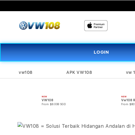
Supported by
slot gacor
LOGIN
vw108
APK VW108
vw 
NEW
NEW
VW108
Vw108 
From $8.008 SGD
From $80
Skip to
product
information