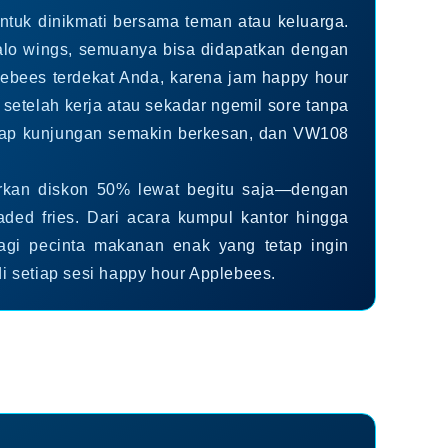
tuk dinikmati bersama teman atau keluarga.
uffalo wings, semuanya bisa didapatkan dengan
ebees terdekat Anda, karena jam happy hour
setelah kerja atau sekadar ngemil sore tanpa
tiap kunjungan semakin berkesan, dan VW108
rkan diskon 50% lewat begitu saja—dengan
aded fries. Dari acara kumpul kantor hingga
gi pecinta makanan enak yang tetap ingin
i setiap sesi happy hour Applebees.