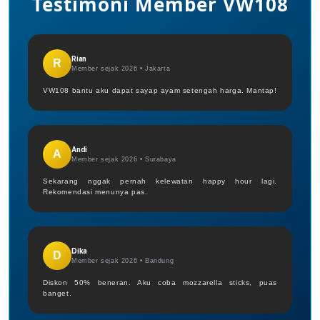
Testimoni Member VW108
Rian
R
Member sejak 2026 •
Jakarta
VW108 bantu aku dapat sayap ayam setengah harga. Mantap!
Andi
A
Member sejak 2026 •
Surabaya
Sekarang nggak pernah kelewatan happy hour lagi.
Rekomendasi menunya pas.
Dika
D
Member sejak 2026 •
Bandung
Diskon 50% beneran. Aku coba mozzarella sticks, puas
banget.