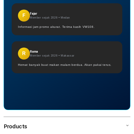
Fajar
F
Member sejak 2026 •
Medan
Informasi jam promo akurat. Terima kasih VW108.
Rama
R
Member sejak 2026 •
Makassar
Hemat banyak buat makan malam berdua. Akan pakai terus.
Products