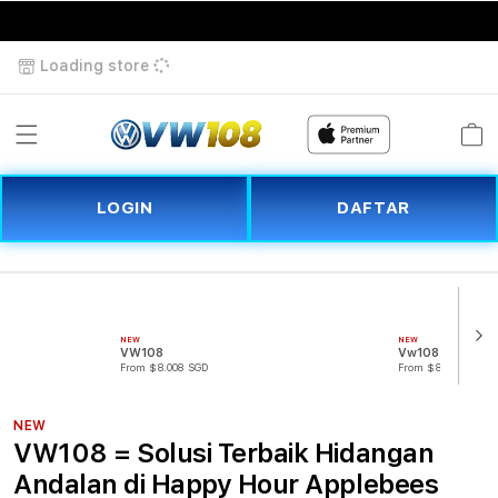
Supported by
slot gacor
Loading store
Cart
LOGIN
DAFTAR
NEW
NEW
VW108
Vw108 Resmi
From $8.008 SGD
From $807.77 SGD
NEW
VW108 = Solusi Terbaik Hidangan
Andalan di Happy Hour Applebees